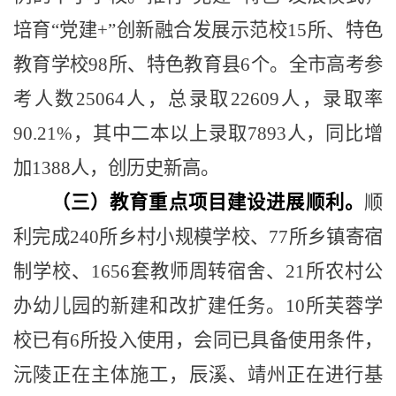
培育
“
党建
+”
创新融合发展示范校
15
所、特色
教育学校
98
所、特色教育县
6
个。全市高考参
考人数
25064
人，总录取
22609
人，录取率
90.21%
，其中二本以上录取
7893
人，同比增
加
1388
人，创历史新高。
（三）教育重点项目建设进展顺利。
顺
利完成
240
所乡村小规模学校、
77
所乡镇寄宿
制学校、
1656
套教师周转宿舍、
21
所农村公
办幼儿园的新建和改扩建任务。
10
所芙蓉学
校已有
6
所投入使用，会同已具备使用条件，
沅陵正在主体施工，辰溪、靖州正在进行基