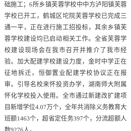
础施工；
6
所乡镇芙蓉学校中中方泸阳镇芙蓉
学校已开工，鹤城区坨院芙蓉学校已完成三
通一平，正在进行施工招投标，其余乡镇芙
蓉学校建设均已启动相关工作。全省芙蓉学
校建设现场会在我市召开并推介了我市经
验。加大配建学校建设力度，金时中学正在
征地拆迁，恒御置业配建学校协议正在报
审。引导名校来怀投资办学，湖南师大附属
怀化学校投入使用。全市通过新建改扩建项
目新增学位
4.07
万个，全年共消除义务教育大
班额
1463
个，超省定任务
397
个，分流超额人
数
9276
人。