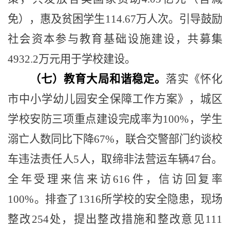
免），惠及贫困学生
114.67
万人次。引导鼓励
社会资本参与教育基础设施建设，共募集
4932.2
万元用于学校建设。
（七）教育大局和谐稳定。
落实《怀化
市中小学幼儿园安全保障工作方案》，城区
学校安防三项重点建设完成率为
100%
，学生
溺亡人数同比下降
67%
，联合交警部门约谈校
车违法责任人
5
人，取缔非法营运车辆
47
台。
全年受理来信来访
616
件，信访回复率
100%
。排查了
1316
所学校的安全隐患，现场
整改
254
处，提出整改措施和整改意见
111