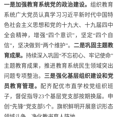
一是加强教育系统党的政治建设。
组织教育
系统广大党员认真学习习近平新时代中国特
色社会主义思想和党的十九大、十九届四中
全会精神，增强
“
四个意识
”
，坚定
“
四个自
信
”
，坚决做到
“
两个维护
”
。
二是巩固主题教
育成果。
持续深入巩固
“
不忘初心、牢记使命
”
主题教育成果，推进教育系统民生领域突出
问题专项整治。
三是强化基层组织建设和党
员教育管理。
配齐配优市直学校党组织班
子，督促指导
23
个基层党支部按期换届。申
创
“
先锋
”
党支部
5
个。旗帜鲜明开展意识形态
领域斗争，净化教书育人阵地。