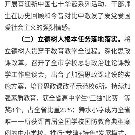
开展喜迎新中国七十华诞系列活动，干部师
生在历史回顾和今昔对比中激发了爱党爱国
爱社会主义的强烈情感。
（二）立德树人根本任务落地落实。
将
立德树人贯穿于教育教学全过程。深化思政
课改革，召开了全市学校思想政治理论课教
学工作座谈会，出台了加强思政课建设的实
施方案，培育思政课改革示范校
6
所。持续加
强素质教育，获全省高中学生
“
三独
”
比赛一等
奖
8
个，占全省比重
25%
；舞水小学成为全省
唯一一所获评首届全国学校国防教育典型案
例的中小学校。推行
“
党建
+
特色
”
发展模式，