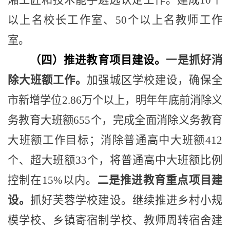
湘工匠和技术能手遴选认定工作。建成
10
个
以上名校长工作室、
50
个以上名教师工作
室。
（四）推进教育项目建设。
一是抓好消
除大班额工作。
加强城区学校建设，确保全
市新增学位
2.86
万个以上，明年年底前消除义
务教育大班额
655
个，完成全面消除义务教育
大班额工作目标；消除普通高中大班额
412
个、超大班额
33
个，将普通高中大班额比例
控制在
15%
以内。
二是推进教育重点项目建
设。
抓好芙蓉学校建设。继续推进乡村小规
模学校、乡镇寄宿制学校、教师周转宿舍建