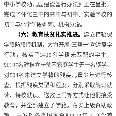
中小学校幼儿园建设暂行办法》正在呈批，
完成了怀化三中的高中与初中、实验学校的
初中与小学学段剥离、机构分设。
（六）教育扶贫扎实推进。
建立控辍保
学联防联控机制，大力开展
“
三帮一
”
劝返复学
行动，核实了
3410
名学籍未匹配的学生，
96197
名建档立卡贫困家庭学生无一名辍学。
对
524
名未建立学籍的残疾儿童少年进行核
查，根据残疾类型和程度，分别采取随班就
读、特校就读、送教上门等方式让他们接受
教育，并全部建立了学籍。落实上级资助政
策，共发放各类国家资助
4.03
亿元（含减