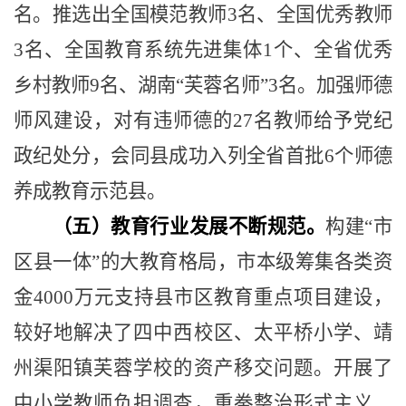
名。推选出全国模范教师
3
名、全国优秀教师
3
名、全国教育系统先进集体
1
个、全省优秀
乡村教师
9
名、湖南
“
芙蓉名师
”3
名。加强师德
师风建设，对有违师德的
27
名教师给予党纪
政纪处分，会同县成功入列全省首批
6
个师德
养成教育示范县。
（五）教育行业发展不断规范。
构建
“
市
区县一体
”
的大教育格局，市本级筹集各类资
金
4000
万元支持县市区教育重点项目建设，
较好地解决了四中西校区、太平桥小学、靖
州渠阳镇芙蓉学校的资产移交问题。开展了
中小学教师负担调查，重拳整治形式主义、