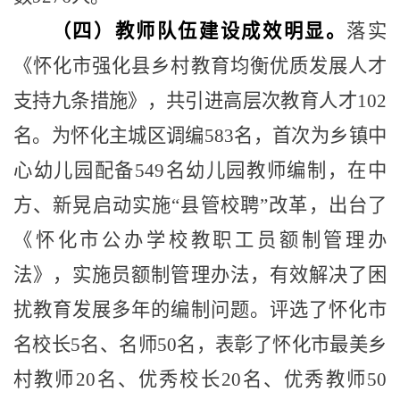
（四）教师队伍建设成效明显。
落实
《怀化市强化县乡村教育均衡优质发展人才
支持九条措施》，共引进高层次教育人才
102
名。为怀化主城区调编
583
名，首次为乡镇中
心幼儿园配备
549
名幼儿园教师编制，在中
方、新晃启动实施
“
县管校聘
”
改革，出台了
《怀化市公办学校教职工员额制管理办
法》，实施员额制管理办法，有效解决了困
扰教育发展多年的编制问题。评选了怀化市
名校长
5
名、名师
50
名，表彰了怀化市最美乡
村教师
20
名、优秀校长
20
名、优秀教师
50