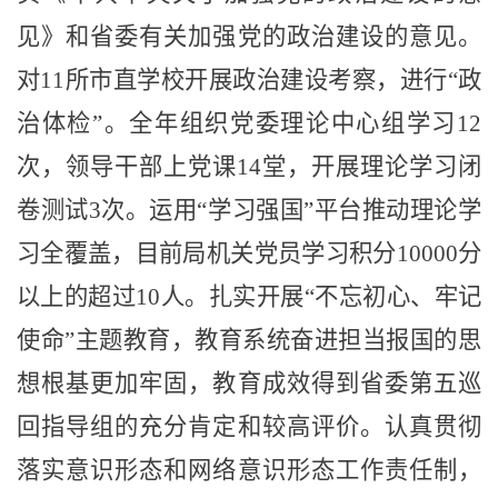
见》和省委有关加强党的政治建设的意见。
对
11
所市直学校开展政治建设考察，进行
“
政
治体检
”
。全年组织党委理论中心组学习
12
次，领导干部上党课
14
堂，开展理论学习闭
卷测试
3
次。运用
“
学习强国
”
平台推动理论学
习全覆盖，目前局机关党员学习积分
10000
分
以上的超过
10
人。扎实开展
“
不忘初心、牢记
使命
”
主题教育，教育系统奋进担当报国的思
想根基更加牢固，教育成效得到省委第五巡
回指导组的充分肯定和较高评价。认真贯彻
落实意识形态和网络意识形态工作责任制，