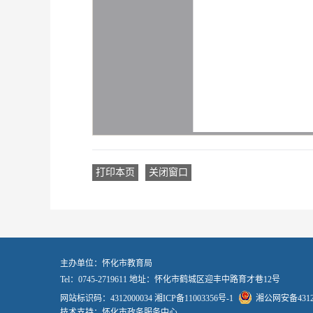
打印本页
关闭窗口
主办单位：怀化市教育局
Tel：0745-2719611 地址：怀化市鹤城区迎丰中路育才巷12号
网站标识码：4312000034
湘ICP备11003356号-1
湘公网安备43120
技术支持：怀化市政务服务中心