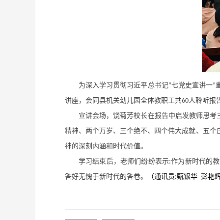
为深入学习贯彻习近平总书记
七党史宣讲一
“
”
讲座，会同县机关幼儿园全体教职工共
人聆听报
60
宣讲会场，饶菊芳校长在报告中启发教师思考
精神、两个万岁、三个绝不、四个伟大成就、五个
神的深刻内涵和时代价值。
学习结束后，老师们纷纷表示
作为新时代的教
:
答好无愧于新时代的答卷。
（通讯员
甄银华
彭艳
: