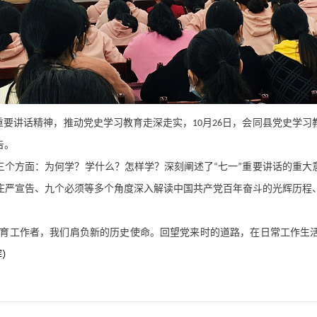
重要讲话精神，推动党史学习教育走深走实，
月
日，会同县党史学习
10
26
告。
三个方面：为何学？学什么？怎样学？深刻阐述了
七一
重要讲话的重大
“
”
庄严宣告、九个必须等多个角度深入解读中国共产党百年奋斗的光辉历程
育工作者，我们肩负新的历史使命。回望党来时的道路，在日常工作生
辉）