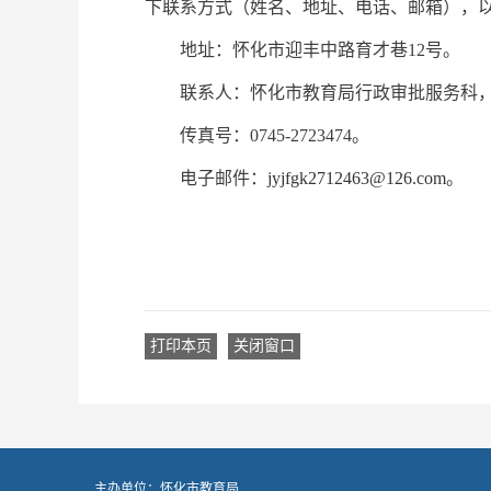
下联系方式（姓名、地址、电话、邮箱），
地址：怀化市迎丰中路育才巷12号。
联系人：怀化市教育局行政审批服务科，吴姣燕
传真号：0745-2723474。
电子邮件：
jyjfgk2712463@126.com
。
打印本页
关闭窗口
主办单位：怀化市教育局