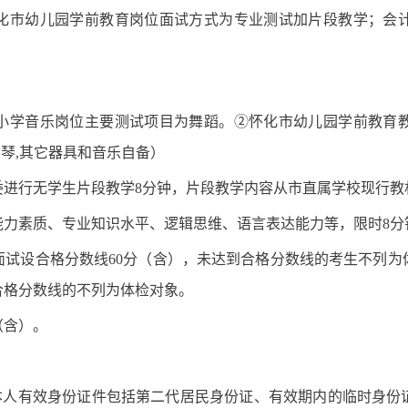
化市幼儿园学前教育岗位面试方式为专业测试加片段教学；会
小学音乐岗位主要测试项目为舞蹈。②怀化市幼儿园学前教育
钢琴,其它器具和音乐自备）
委进行无学生片段教学8分钟，片段教学内容从市直属学校现行教
能力素质、专业知识水平、逻辑思维、语言表达能力等，限时8分
面试设合格分数线60分（含），未达到合格分数线的考生不列为
合格分数线的不列为体检对象。
（含）。
（本人有效身份证件包括第二代居民身份证、有效期内的临时身份