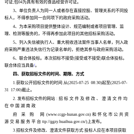
可证;包04为具有有效的食品经营许可证
。
3、单位负责人为同一人或者存在直接控股、管理关系的不同投
标人，不得参加同一合同项下的政府采购活动。
4、为本采购项目提供整体设计、规范编制或者项目管理、监
理、检测等服务的，不得再参加此项目的其他招标采购活动。
5、列入失信被执行人、重大税收违法案件当事人名单，列入政
府采购严重违法失信行为记录名单的，拒绝其参与政府采购活动。
6、联合体投标。本次招标
不接受
(接受或
不接受
)联合体投标。
联合体应当具备
/
。
四、获取招标文件的时间、期限、方式
1.获取公开招标文件的时间:从
(2025-07-
25
08:30)起至(2025-07-
31
17:00)
截止。
2. 发布招标文件的网站 : 招 标 文 件 及 修 改 、 澄 清 文 件 均
在 中 国 湖 南 政
府
采
购
网
(www.ccgp-hunan.gov.cn) 和 怀 化 市 公 共 资
源 交 易 服 务 平 台 ttp://ggzy.huaihua.gov.cn/)上发布。
3.招标文件及修改、澄清文件获取方式:投标人应在本项目获取