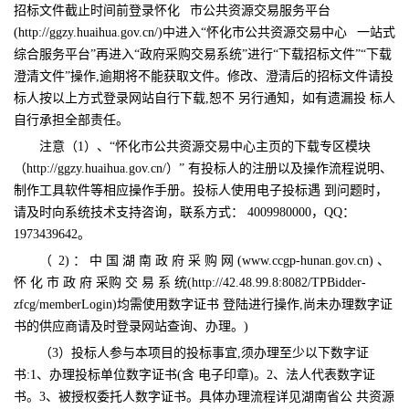
招标文件截止时间前登录怀化 市公共资源交易服务平台
(http://ggzy.huaihua.gov.cn/)中进入“怀化市公共资源交易中心 一站式
综合服务平台”再进入“政府采购交易系统”进行“下载招标文件”“下载
澄清文件”操作,逾期将不能获取文件。修改、澄清后的招标文件请投
标人按以上方式登录网站自行下载,恕不 另行通知，如有遗漏投 标人
自行承担全部责任。
注意（
1）、“怀化市公共资源交易中心主页的下载专区模块
（http://ggzy.huaihua.gov.cn/）” 有投标人的注册以及操作流程说明、
制作工具软件等相应操作手册。投标人使用电子投标遇 到问题时，
请及时向系统技术支持咨询，联系方式： 4009980000，QQ：
1973439642。
（
2) ： 中 国 湖 南 政 府 采 购 网 (www.ccgp-hunan.gov.cn) 、
怀 化 市 政 府 采购 交 易 系 统(http://42.48.99.8:8082/TPBidder-
zfcg/memberLogin)均需使用数字证书 登陆进行操作,尚未办理数字证
书的供应商请及时登录网站查询、办理。)
（
3）投标人参与本项目的投标事宜,须办理至少以下数字证
书:1、办理投标单位数字证书(含 电子印章)。2、法人代表数字证
书。3、被授权委托人数字证书。具体办理流程详见湖南省公 共资源