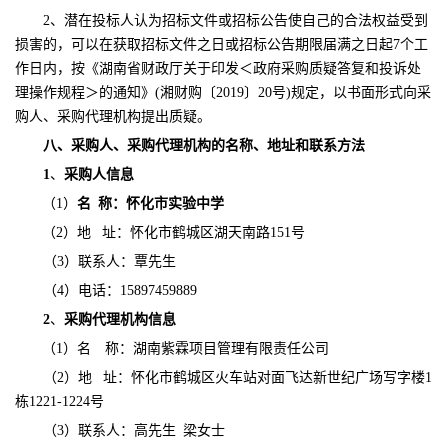
2、潜在投标人认为招标文件或招标公告使自己的合法权益受到
损害的，可以在获取招标文件之日或招标公告期限届满之日起7个工
作日内，按《湖南省财政厅关于印发＜政府采购质疑答复和投诉处
理操作规程＞的通知》(湘财购〔2019〕20号)规定，以书面形式向采
购人、采购代理机构提出质疑。
八、
采购人、采购代理机构的名称、地址和联系方法
1
、
采购人信息
（
1）
名
称：
怀化市实验中学
（
2）地 址：
怀化市鹤城区湖天南路
151号
（
3）
联系人：覃先生
（
4）
电话：
15897459889
2
、
采购代理机构信息
（
1）
名
称：
湖南紫霖项目管理有限责任公司
（
2）地 址：
怀化市鹤城区火车站对面飞达新世纪广场写字楼
1
栋1221-1224号
（
3）联系人：
高先生
梁女士