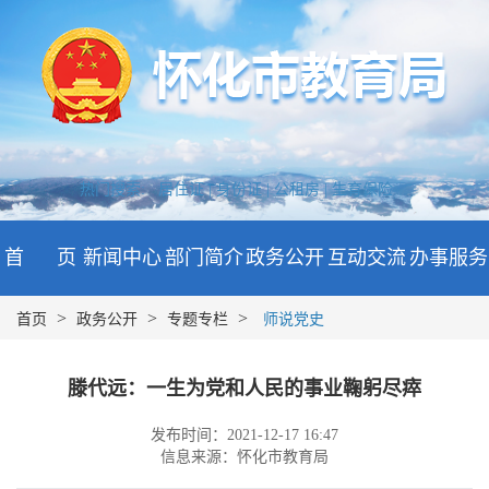
热门搜索:
居住证 |
身份证 |
公租房 |
生育保险
首 页
新闻中心
部门简介
政务公开
互动交流
办事服务
>
>
>
首页
政务公开
专题专栏
师说党史
滕代远：一生为党和人民的事业鞠躬尽瘁
发布时间：2021-12-17 16:47
信息来源：怀化市教育局