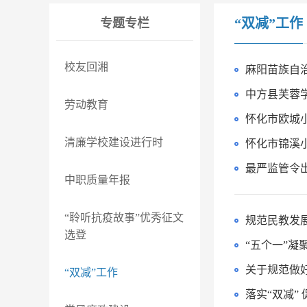
“双减”工作
专题专栏
校友回湘
麻阳苗族自
中方县芙蓉
劳动教育
怀化市欧城
清廉学校建设进行时
怀化市锦溪
最严监管令
中职质量年报
“聆听抗疫故事”优秀征文
选登
关于规范做好
“双减”工作
落实“双减”